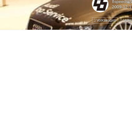
8speed
Volkswagen
Vol