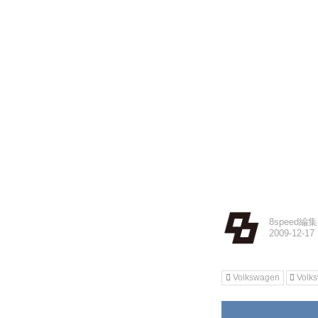
8speed編
Volkswagen
Vol