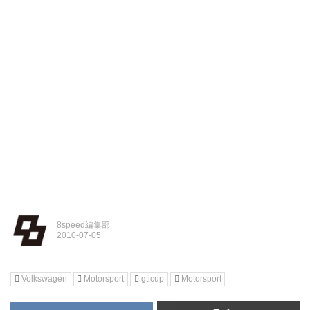
8speed編集部
Volkswagen
Motorsport
gticup
Motorsport