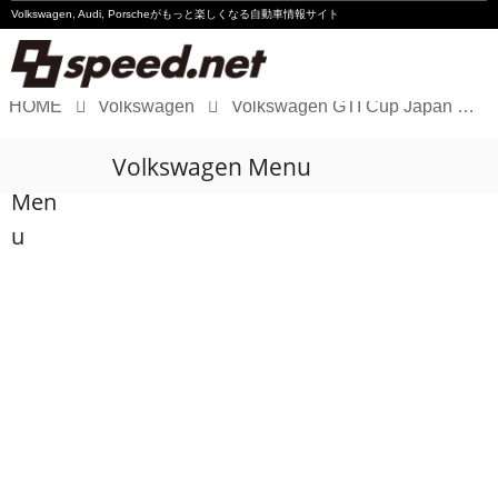
Volkswagen, Audi, Porscheが
もっと楽しくなる自動車情報サイト
HOME
Volkswagen
Volkswagen GTI Cup Japan 2010 Rd2 結果
Volkswagen
Volkswagen Menu
Audi
Men
Porsche
u
Motorsport
Essay