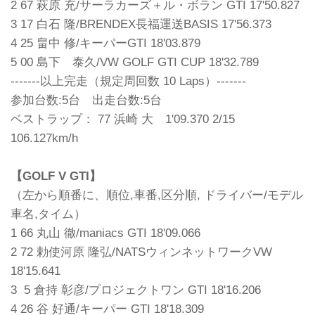
2 67 萩原 充/サーラカーズ＋ル・ボラン GTI 17'50.827
3 17 白石 隆/BRENDEX長福運送BASIS 17'56.373
4 25 畠中 修/キーパーGTI 18'03.879
5 00 島下 泰久/VW GOLF GTI CUP 18'32.789
-------以上完走（規定周回数 10 Laps）-------
参加台数:5台 出走台数:5台
ベストラップ： 77 浜崎 大 1'09.370 2/15
106.127km/h
【GOLF V GTI】
（左から順番に、順位,車番,区分順, ドライバー/モデル
車名,タイム）
1 66 丸山 徹/maniacs GTI 18'09.066
2 72 勅使河原 隆弘/NATSウィンネットワークVW
18'15.641
3 5 倉持 彰彦/プロジェクトワン GTI 18'16.206
4 26 谷 好通/キーパー GTI 18'18.309