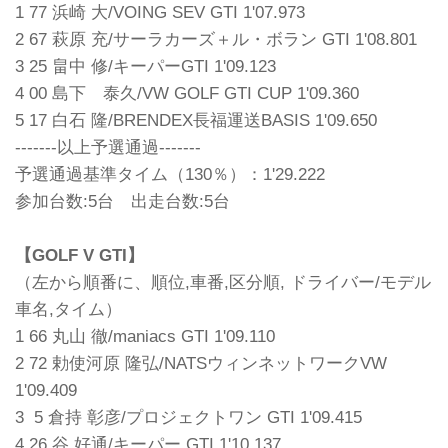
1 77 浜崎 大/VOING SEV GTI 1'07.973
2 67 萩原 充/サーラカーズ＋ル・ボラン GTI 1'08.801
3 25 畠中 修/キーパーGTI 1'09.123
4 00 島下 泰久/VW GOLF GTI CUP 1'09.360
5 17 白石 隆/BRENDEX長福運送BASIS 1'09.650
-------以上予選通過-------
予選通過基準タイム（130％）：1'29.222
参加台数:5台 出走台数:5台
【GOLF V GTI】
（左から順番に、順位,車番,区分順, ドライバー/モデル
車名,タイム）
1 66 丸山 徹/maniacs GTI 1'09.110
2 72 勅使河原 隆弘/NATSウィンネットワークVW
1'09.409
3 5 倉持 彰彦/プロジェクトワン GTI 1'09.415
4 26 谷 好通/キーパー GTI 1'10.137