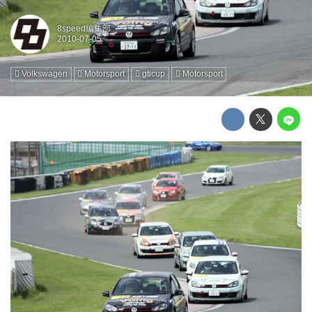
8speed編集部
Volkswagen
Motorsport
gticup
Motorsport