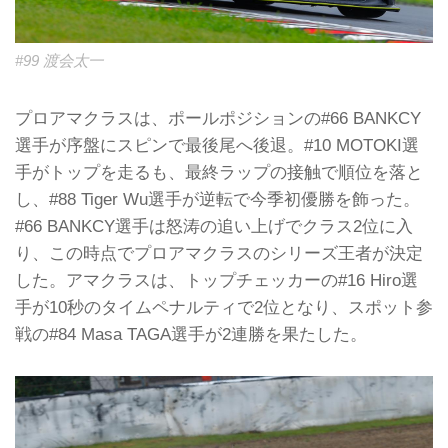
#99 渡会太一
プロアマクラスは、ポールポジションの#66 BANKCY
選手が序盤にスピンで最後尾へ後退。#10 MOTOKI選
手がトップを走るも、最終ラップの接触で順位を落と
し、#88 Tiger Wu選手が逆転で今季初優勝を飾った。
#66 BANKCY選手は怒涛の追い上げでクラス2位に入
り、この時点でプロアマクラスのシリーズ王者が決定
した。アマクラスは、トップチェッカーの#16 Hiro選
手が10秒のタイムペナルティで2位となり、スポット参
戦の#84 Masa TAGA選手が2連勝を果たした。