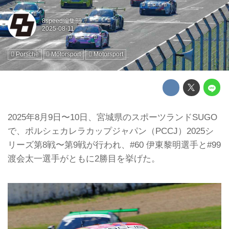
8speed編集部
Porsche
Motorsport
Motorsport
2025年8月9日〜10日、宮城県のスポーツランドSUGO
で、ポルシェカレラカップジャパン（PCCJ）2025シ
リーズ第8戦〜第9戦が行われ、#60 伊東黎明選手と#99
渡会太一選手がともに2勝目を挙げた。