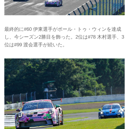
最終的に#60 伊東選手がポール・トゥ・ウィンを達成
し、今シーズン2勝目を飾った。2位は#78 木村選手、3
位は#99 渡会選手が続いた。