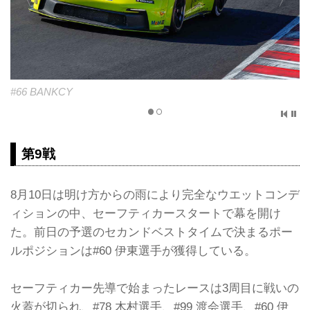
#66 BANKCY
第9戦
8月10日は明け方からの雨により完全なウエットコンデ
ィションの中、セーフティカースタートで幕を開け
た。前日の予選のセカンドベストタイムで決まるポー
ルポジションは#60 伊東選手が獲得している。
セーフティカー先導で始まったレースは3周目に戦いの
火蓋が切られ、#78 木村選手、#99 渡会選手、#60 伊