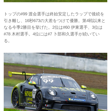
トップの#99 渡会選手は終始安定したラップで後続を
引き離し、16秒673の大差をつけて優勝。第4戦以来と
なる今季2勝目を挙げた。2位は#60 伊東選手、3位は
#78 木村選手。4位には#7 卜部和久選手が続いてい
る。