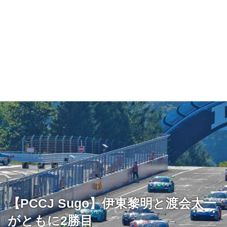
【PCCJ Sugo】伊東黎明と渡会太一
がともに2勝目