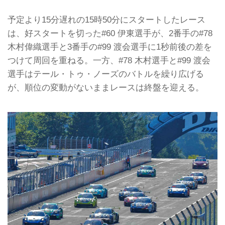
予定より15分遅れの15時50分にスタートしたレース
は、好スタートを切った#60 伊東選手が、2番手の#78
木村偉織選手と3番手の#99 渡会選手に1秒前後の差を
つけて周回を重ねる。一方、#78 木村選手と#99 渡会
選手はテール・トゥ・ノーズのバトルを繰り広げる
が、順位の変動がないままレースは終盤を迎える。