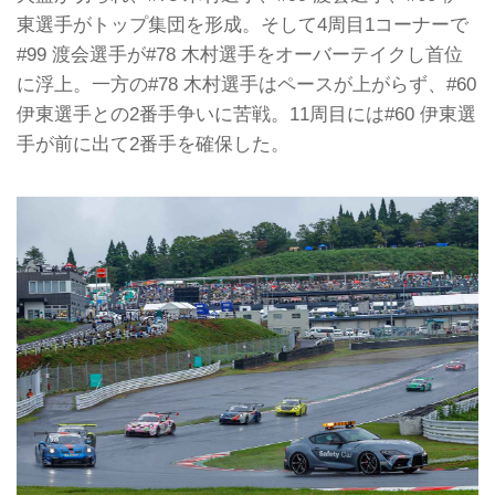
東選手がトップ集団を形成。そして4周目1コーナーで
#99 渡会選手が#78 木村選手をオーバーテイクし首位
に浮上。一方の#78 木村選手はペースが上がらず、#60
伊東選手との2番手争いに苦戦。11周目には#60 伊東選
手が前に出て2番手を確保した。