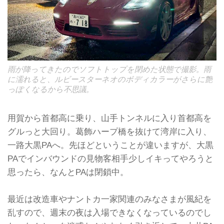
雨が降ってきたのでソフトトップを閉めた状態で撮影。雨
に濡れると、ルビースターネオのボディカラーがさらに艶
っぽくなるから不思議。
用賀から首都高に乗り、山手トンネルに入り首都高を
グルっと大回り。葛飾ハープ橋を抜けて湾岸に入り、
一路大黒PAへ。先ほどということが違いますが、大黒
PAでインバウンドの見物客相手少しイキってやろうと
思ったら、なんとPAは閉鎖中。
最近は改造車やナントカ一家関連のみなさまが風紀を
乱すので、週末の夜は入場できなくなっているのでし