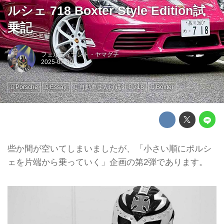
ルシェ 718 Boxter Style Edition試
乗記
フェルディナント・ヤマグチ
Porsche
Essay
自動車まんげ鏡
718
Boxter
些か間が空いてしまいましたが、「小さい順にポルシ
ェを片端から乗っていく」企画の第2弾であります。