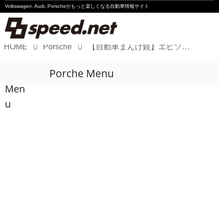
Volkswagen, Audi, Porscheが
もっと楽しくなる自動車情報サイト
HOME
Porsche
【自動車まんげ鏡】エピソード24：「伝統と革新と色気」を備えた、ポルシェ 718 Boxter Style Edition試乗記
Volkswagen
Porche Menu
Audi
Men
Porsche
u
Motorsport
Essay