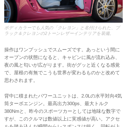
ボディカラーでも人気の「クレヨン」と名付けられた、ブ
ラック＆クレヨンの2トーンレザーインテリアを装備。
操作はワンプッシュでスムーズです。あっという間に
オープンの状態になると、キャビンに風が流れ込み、
夜の風と匂いが広がります。街がグッと近くなる感覚
で、屋根の有無でこうも世界が変わるものかと改めて
思わされます。
背中に積まれたパワーユニットは、2.0Lの水平対向4気
筒ターボエンジン。最高出力300ps、最大トルク
380Nmと、昨今のスポーツカーとしては地味な数字で
すが、このクルマは数値以上に実感値が高い。アクセ
ルを踏み込んだ瞬間からレスポンスは鋭く、回転が上