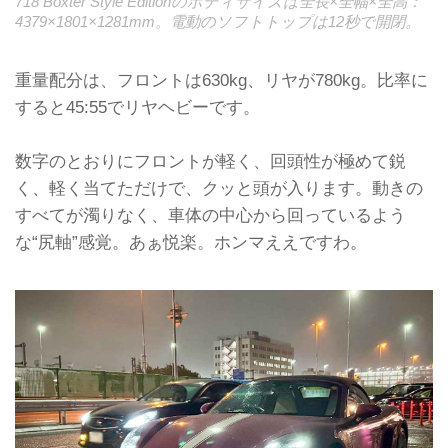
718 Boxter Style Editionのボディサイズは全長×全幅×全高：
4379×1801×1281mm。電動のソフトトップは12秒で開閉。
重量配分は、フロントは630kg、リヤが780kg。比率に
すると45:55でリヤヘビーです。
数字のとおりにフロントが軽く、回頭性が極めて鋭
く、軽く当てただけで、クッと頭が入ります。動きの
すべてが濁りなく、車体の中心から回っているよう
な“尻軸”感覚。あぁ悦楽。ホンマええですわ。