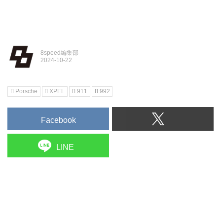
8speed編集部
Porsche
XPEL
911
992
Facebook
LINE