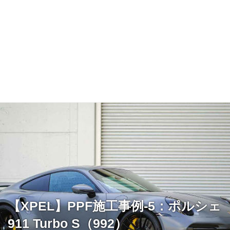
【XPEL】PPF施工事例-5：ポルシェ
911 Turbo S（992）