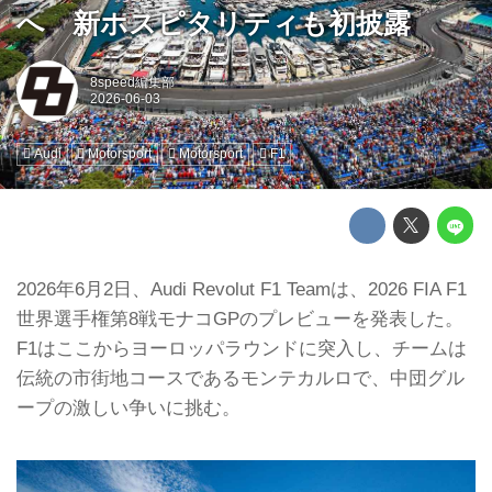
へ 新ホスピタリティも初披露
8speed編集部
Audi
Motorsport
Motorsport
F1
2026年6月2日、Audi Revolut F1 Teamは、2026 FIA F1
世界選手権第8戦モナコGPのプレビューを発表した。
F1はここからヨーロッパラウンドに突入し、チームは
伝統の市街地コースであるモンテカルロで、中団グル
ープの激しい争いに挑む。