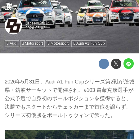
勝
8speed編集部
Audi
Motorsport
Motorsport
Audi A1 Fun Cup
2026年5月31日、Audi A1 Fun Cupシリーズ第2戦が茨城
県・筑波サーキットで開催され、#103 齋藤克康選手が
公式予選で自身初のポールポジションを獲得すると、
決勝でもスタートからチェッカーまで首位を譲らず、
シリーズ初優勝をポールトゥウィンで飾った。