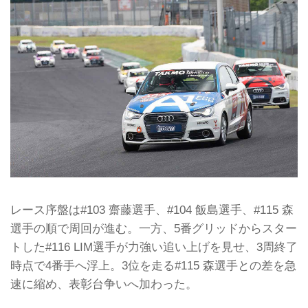
レース序盤は#103 齋藤選手、#104 飯島選手、#115 森
選手の順で周回が進む。一方、5番グリッドからスター
トした#116 LIM選手が力強い追い上げを見せ、3周終了
時点で4番手へ浮上。3位を走る#115 森選手との差を急
速に縮め、表彰台争いへ加わった。