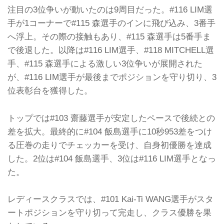
注目の3位争いが動いたのは9周目だった。#116 LIM選
手が1コーナーで#115 森選手のインに飛び込み、3番手
へ浮上。その際の接触もあり、#115 森選手は5番手ま
で後退した。以降は#116 LIM選手、#118 MITCHELL選
手、#115 森選手による激しい3位争いが展開された
が、#116 LIM選手が最後までポジションを守り切り、3
位表彰台を獲得した。
トップでは#103 齋藤選手が安定したペースで後続との
差を拡大。最終的に#104 飯島選手に10秒953差をつけ
る圧巻の走りでチェッカーを受け、自身初優勝を達成
した。2位は#104 飯島選手、3位は#116 LIM選手となっ
た。
レディースクラスでは、#101 Kai-Ti WANG選手がスタ
ートポジションを守り切って完走し、クラス優勝を果