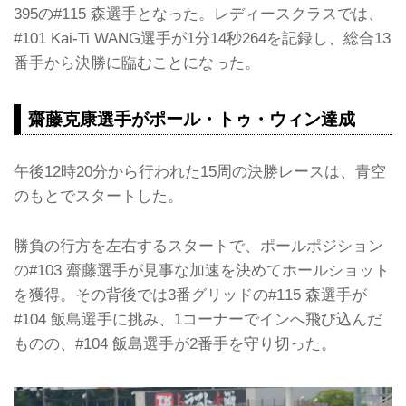
395の#115 森選手となった。レディースクラスでは、
#101 Kai-Ti WANG選手が1分14秒264を記録し、総合13
番手から決勝に臨むことになった。
齋藤克康選手がポール・トゥ・ウィン達成
午後12時20分から行われた15周の決勝レースは、青空
のもとでスタートした。
勝負の行方を左右するスタートで、ポールポジション
の#103 齋藤選手が見事な加速を決めてホールショット
を獲得。その背後では3番グリッドの#115 森選手が
#104 飯島選手に挑み、1コーナーでインへ飛び込んだ
ものの、#104 飯島選手が2番手を守り切った。