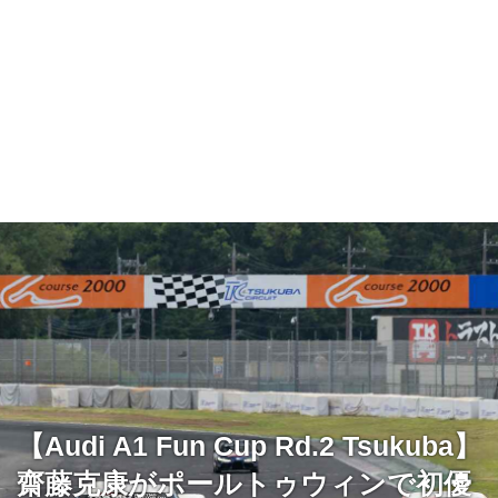
【Audi A1 Fun Cup Rd.2 Tsukuba】
齋藤克康がポールトゥウィンで初優