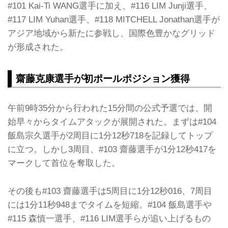
#101 Kai-Ti WANG選手に加え、#116 LIM Junji選手、
#117 LIM Yuhan選手、#118 MITCHELL Jonathan選手が
アジア地域から新たに参戦し、国際色豊かなグリッド
が形成された。
齋藤克康選手が初ポールポジション獲得
午前9時35分から行われた15分間の公式予選では、開
始早々からタイムアタックが展開された。まずは#104
飯島宗久選手が2周目に1分12秒718を記録してトップ
に立つ。しかし3周目、#103 齋藤選手が1分12秒417を
マークして首位を奪取した。
その後も#103 齋藤選手は5周目に1分12秒016、7周目
には1分11秒948までタイムを短縮。#104 飯島選手や
#115 森慎一選手、#116 LIM選手らが追い上げるもの