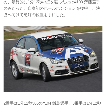
の、最終的に1分12秒の壁を破ったのは#103 齋藤選手
のみだった。自身初のポールポジションを獲得し、決
勝へ向けて絶好の位置を手にした。
2番手は1分12秒365の#104 飯島選手、3番手は1分12秒