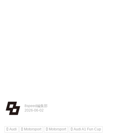
8speed編集部
Audi
Motorsport
Motorsport
Audi A1 Fun Cup