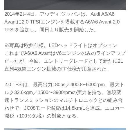
2014年2月4日、アウディ ジャパンは、Audi A6/A6
Avantに2.0 TFSIエンジンを搭載するA6/A6 Avant 2.0
TFSIを追加し、同日より販売を開始した。
※写真は欧州仕様。LEDヘッドライトはオプション
これまでA6/A6 AvantはV6エンジンのみのラインアップ
だったが、今回、エントリーグレードとして新たに2L
直列4気筒エンジン搭載のFF仕様が用意された。
2.0 TFSIは、最高出力180ps／4000〜6000rpm、最大ト
ルク32.6kgm／1500〜3900rpmの実力を持ち、無段変
速トランスミッションのマルチトロニックとの組み合
わせで、JC08モード燃費は14.8km/Lを達成。エコカー
減税（100％免税）の対象となる。