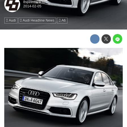
8speed編集部
Audi
Audi Headline News
A6