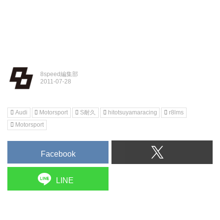
8speed編集部
Audi
Motorsport
S耐久
hitotsuyamaracing
r8lms
Motorsport
Facebook
LINE