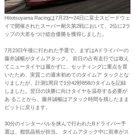
Hitotsuyama Racingは7月23〜24日に富士スピードウェ
イで開催されたスーパー耐久第2戦において、2位に2ラ
ップの大差をつけ総合優勝を獲得しました。
7月23日午後に行われた予選で、まずはAドライバーの
藤井誠暢がタイムアタック。 前日の占有走行では敢え
てニュータイヤは履かずに、セッティングに重点を置
いたため、実質この週末初めてのタイムア タックとな
りましたが、計測1周目で1分42秒858のタイムを記録
しました。翌日の決勝に向けタイヤを温存する必要が
あ ることから、藤井誠暢はアタック時間を残したまま
ピットに戻ります。
30分のインターバルを挟んで行われたBドライバー予
選は、都筑晶裕が担当。 タイムアタック中に前車がス