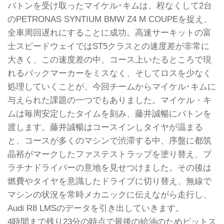
バトンを受け取ったマイケル･キムは、程なくして2台
のPETRONAS SYNTIUM BMW Z4 M COUPEを捉え、
全車周回遅れにすることに成功。高速サーキットの富
士スピードウェイではST5クラスとの速度差が非常に
大きく、この速度差の中、コース上いたるところで現
れるバックマーカーをミスなく、そしてロスを少なく
処理していくことが、今回チームからマイケル･キムに
与えられた課題の一つでもありました。マイケル・キ
ムは毎周安定したタイムを刻み、藤井誠暢にバトンを
渡します。藤井誠暢はコースインしタイヤが温まる
と、コースが多くのマシンで渋滞する中、序盤に都筑
晶裕がマークしたファステストラップを塗り替え、プ
ラチナドライバーの意地を見せつけました。その後は
燃費やタイヤを意識したドライブに切り替え、無線で
マシンの状況を常時メカニックに伝えながら走行し、
Audi R8 LMSのデータを引き出していきます。
4時間まで残り23分の時点で最後の給油のためピットス