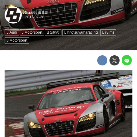
8speed編集部
Audi
Motorsport
S耐久
hitotsuyamaracing
r8lms
Motorsport