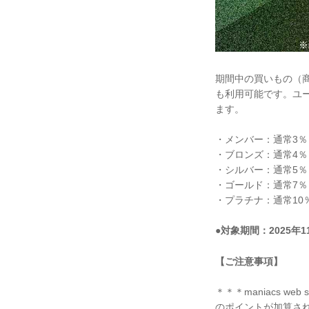
期間中の買いもの（
も利用可能です。ユー
ます。
・メンバー：通常3％
・ブロンズ：通常4％
・シルバー：通常5％
・ゴールド：通常7％
・プラチナ：通常10％
●対象期間：2025年1
【ご注意事項】
＊＊＊maniacs w
のポイントが加算され