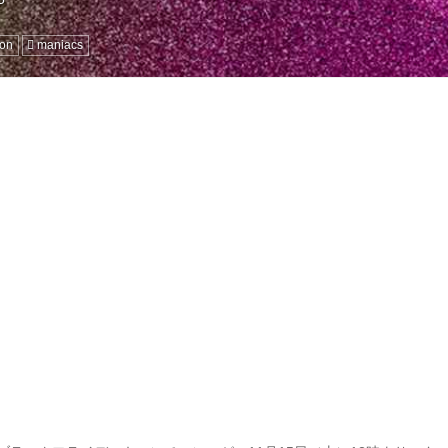
ion
maniacs