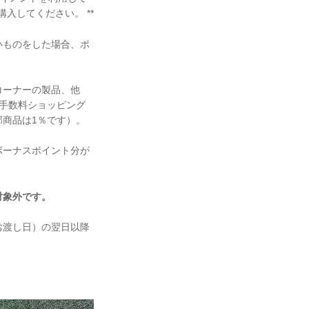
購入してください。 **
いものをした場合、ポ
コーナーの製品、他
手数料ショッピング
商品は1％です）。
ボーナスポイント分が
は対象外です。
お渡し日）の翌日以降