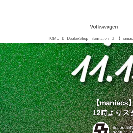
Volkswagen
HOME
Dealer/Shop Information
【maniac
12時よりス
8speed