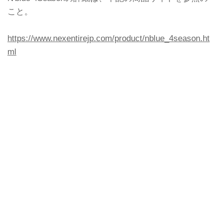
こと。
https://www.nexentirejp.com/product/nblue_4season.ht
ml