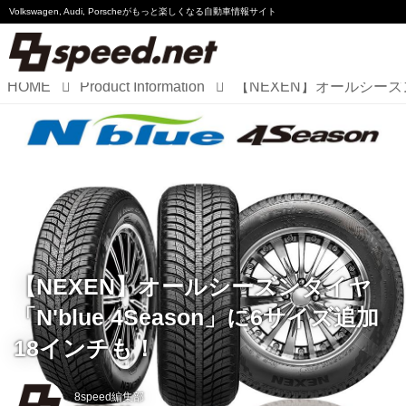
Volkswagen, Audi, Porscheが
もっと楽しくなる自動車情報サイト
HOME
Product Information
Volkswagen
Audi
Porsche
Motorsport
Essay
【NEXEN】オールシーズンタイヤ
「N'blue 4Season」に6サイズ追加
18インチも！
8speed編集部