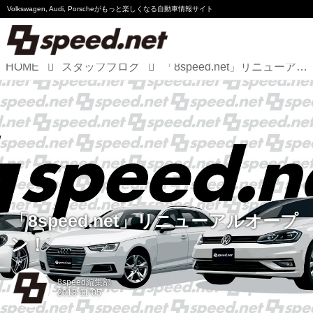
Volkswagen, Audi, Porscheが
もっと楽しくなる自動車情報サイト
HOME
スタッフブログ
「8speed.net」リニューアルオープン！
Volkswagen
Audi
Porsche
Motorsport
Essay
「8speed.net」リニューアルオープ
ン！
8speed編集部