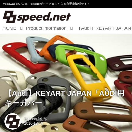
Volkswagen, Audi, Porscheが
もっと楽しくなる自動車情報サイト
HOME
Product Information
Volkswagen
Audi
Porsche
Motorsport
Essay
【Audi】KEYART JAPAN「AUDI用
キーカバー」
8speed編集部