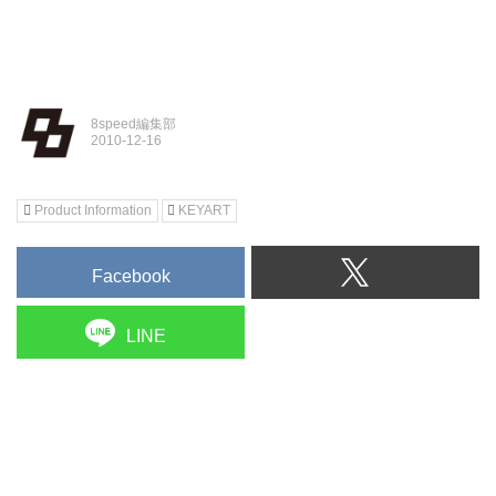
8speed編集部
Product Information
KEYART
Facebook
LINE