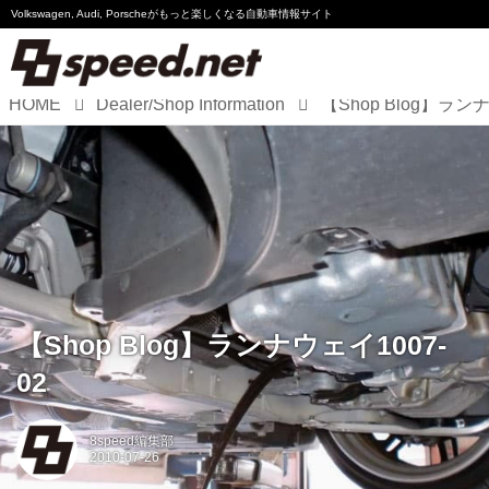
Volkswagen, Audi, Porscheが
もっと楽しくなる自動車情報サイト
HOME
Dealer/Shop Information
Volkswagen
Audi
Porsche
Motorsport
Essay
【Shop Blog】ランナウェイ1007-
02
8speed編集部