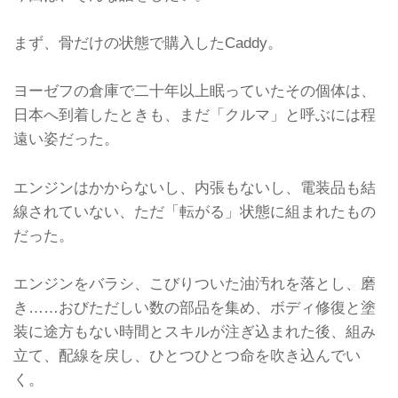
同じ車種のスケール違いは当然とし
て、ボディカラーが5種類あれば揃え
たくなり、内装の色やホイールが違
まず、骨だけの状態で購入したCaddy。
う...
ヨーゼフの倉庫で二十年以上眠っていたその個体は、
日本へ到着したときも、まだ「クルマ」と呼ぶには程
遠い姿だった。
エンジンはかからないし、内張もないし、電装品も結
線されていない、ただ「転がる」状態に組まれたもの
だった。
エンジンをバラシ、こびりついた油汚れを落とし、磨
き……おびただしい数の部品を集め、ボディ修復と塗
装に途方もない時間とスキルが注ぎ込まれた後、組み
立て、配線を戻し、ひとつひとつ命を吹き込んでい
く。