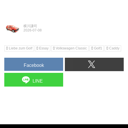
横川謙司
Liebe zum Golf
Essay
Volkswagen Classic
Golf1
Caddy
Facebook
LINE