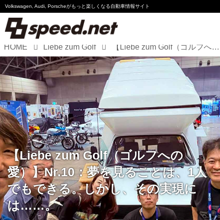
Volkswagen, Audi, Porscheが
もっと楽しくなる自動車情報サイト
HOME
Liebe zum Golf
【Liebe zum Golf（ゴルフへの愛）】Nr.10：夢を見ることは、1人でもできる。しかし、その実現には……。
Volkswagen
Audi
Porsche
Motorsport
Essay
【Liebe zum Golf（ゴルフへの
愛）】Nr.10：夢を見ることは、1人
でもできる。しかし、その実現に
は……。