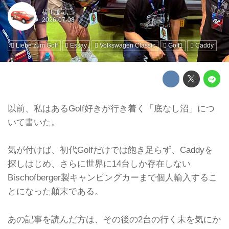
横川謙司
Liebe zum Golf
Essay
Volkswagen Classic
Golf1
Caddy
以前、私はあるGolf好きが行き着く「底なし沼」につ
いて書いた。
気が付けば、初代Golfだけでは飽き足らず、Caddyを
探しはじめ、さらに世界に14台しか存在しない
Bischofberger製キャンピングカーまで個人輸入するこ
とになった顛末である。
あの記事を読んだ方は、その後の2台の行く末を気にか