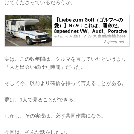
けてくださっているだろうか。
【Liebe zum Golf（ゴルフへの
愛）】Nr.9：これは、運命だ。 -
8speednet VW、Audi、Porsche
がもっと楽しくなる自動車情報サ
8speed.net
イト
前回、「人生における底なし沼につい
て」ミニカーをテーマにした記事を公
実は、この数年間は、クルマを直していたというより
開した。
「人と出会い続けた時間」だった。
ミニカー収集には「ここまで手に入れ
たら終わり」というゴールがない。
ハマったが最後、抜け出すことは不可
そして今、以前より確信を持って言えることがある。
能に近い。
何年、何十年かけてズブズブ沈んだ深
みでは、常識の光も届かず、通常の感
夢は、1人で見ることができる。
覚が麻痺してくる。
ミニカー蒐集家にもさまざまなタイプ
しかし、その実現は、必ず共同作業になる。
があると思うが、私の場合は、バリエ
ーションを揃えたい、という思いが強
いようだ。
今回は、そんな話をしたい。